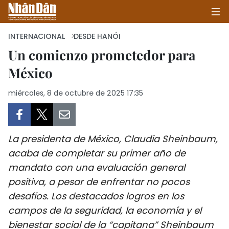
INTERNACIONAL
DESDE HANÓI
Un comienzo prometedor para
México
INICIO
miércoles, 8 de octubre de 2025 17:35
POLÍTICA
ECONOMÍA
La presidenta de México, Claudia Sheinbaum,
SOCIEDAD
acaba de completar su primer año de
mandato con una evaluación general
SALUD - MEDIO AMBIENTE
positiva, a pesar de enfrentar no pocos
CULTURA - ENTRETENIMIENTO
desafíos. Los destacados logros en los
campos de la seguridad, la economía y el
INTERNACIONAL
bienestar social de la “capitana” Sheinbaum