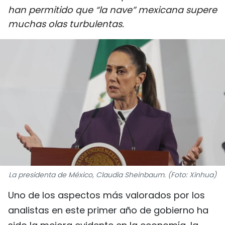
han permitido que “la nave” mexicana supere
DEPORTES
muchas olas turbulentas.
VIAJES
PUENTE DE AMISTAD
HISTORIAS MULTIMEDIA
FOTOGRAFÍA
¿QUIÉNES SOMOS?
TIẾNG VIỆT
La presidenta de México, Claudia Sheinbaum. (Foto: Xinhua)
ENGLISH
Uno de los aspectos más valorados por los
analistas en este primer año de gobierno ha
中文