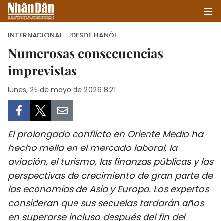
INTERNACIONAL
DESDE HANÓI
Numerosas consecuencias
imprevistas
INICIO
lunes, 25 de mayo de 2026 8:21
POLÍTICA
ECONOMÍA
El prolongado conflicto en Oriente Medio ha
SOCIEDAD
hecho mella en el mercado laboral, la
aviación, el turismo, las finanzas públicas y las
SALUD - MEDIO AMBIENTE
perspectivas de crecimiento de gran parte de
CULTURA - ENTRETENIMIENTO
las economías de Asia y Europa. Los expertos
consideran que sus secuelas tardarán años
INTERNACIONAL
en superarse incluso después del fin del