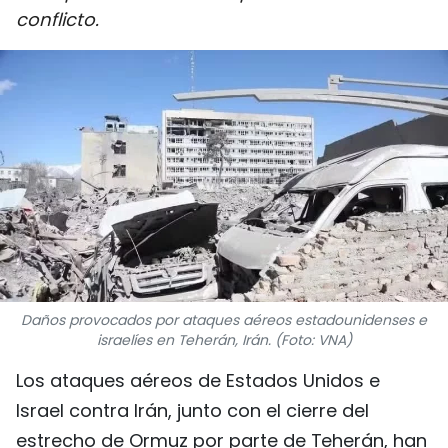
conflicto.
DEPORTES
VIAJES
PUENTE DE AMISTAD
HISTORIAS MULTIMEDIA
FOTOGRAFÍA
¿QUIÉNES SOMOS?
Daños provocados por ataques aéreos estadounidenses e
TIẾNG VIỆT
israelíes en Teherán, Irán. (Foto: VNA)
ENGLISH
Los ataques aéreos de Estados Unidos e
Israel contra Irán, junto con el cierre del
中文
estrecho de Ormuz por parte de Teherán, han