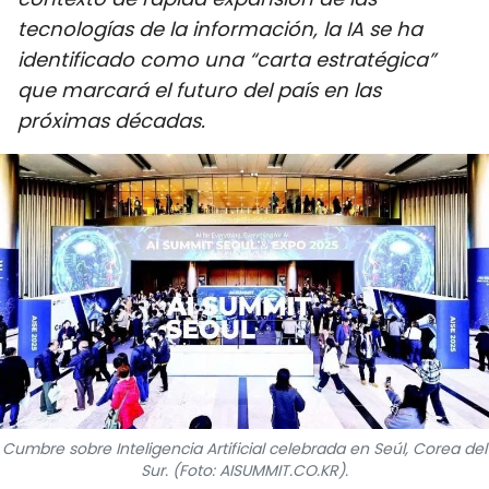
DEPORTES
tecnologías de la información, la IA se ha
identificado como una “carta estratégica”
VIAJES
que marcará el futuro del país en las
próximas décadas.
PUENTE DE AMISTAD
HISTORIAS MULTIMEDIA
FOTOGRAFÍA
¿QUIÉNES SOMOS?
TIẾNG VIỆT
ENGLISH
Cumbre sobre Inteligencia Artificial celebrada en Seúl, Corea del
中文
Sur. (Foto: AISUMMIT.CO.KR).