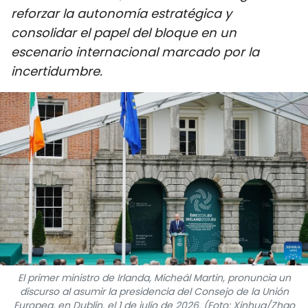
reforzar la autonomía estratégica y
DEPORTES
consolidar el papel del bloque en un
VIAJES
escenario internacional marcado por la
incertidumbre.
PUENTE DE AMISTAD
HISTORIAS MULTIMEDIA
FOTOGRAFÍA
¿QUIÉNES SOMOS?
TIẾNG VIỆT
ENGLISH
El primer ministro de Irlanda, Micheál Martin, pronuncia un
中文
discurso al asumir la presidencia del Consejo de la Unión
Europea, en Dublín, el 1 de julio de 2026. (Foto: Xinhua/Zhao