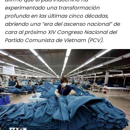
DEPORTES
experimentado una transformación
profunda en las últimas cinco décadas,
VIAJES
abriendo una “era del ascenso nacional” de
cara al próximo XIV Congreso Nacional del
PUENTE DE AMISTAD
Partido Comunista de Vietnam (PCV).
HISTORIAS MULTIMEDIA
FOTOGRAFÍA
¿QUIÉNES SOMOS?
TIẾNG VIỆT
ENGLISH
中文