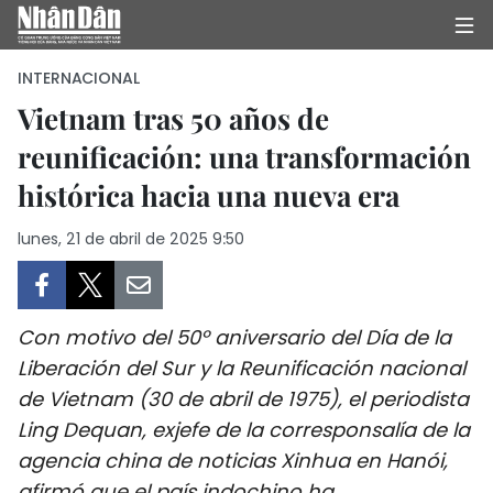
INTERNACIONAL
Vietnam tras 50 años de
reunificación: una transformación
INICIO
histórica hacia una nueva era
POLÍTICA
lunes, 21 de abril de 2025 9:50
ECONOMÍA
SOCIEDAD
Con motivo del 50º aniversario del Día de la
SALUD - MEDIO AMBIENTE
Liberación del Sur y la Reunificación nacional
de Vietnam (30 de abril de 1975), el periodista
CULTURA - ENTRETENIMIENTO
Ling Dequan, exjefe de la corresponsalía de la
agencia china de noticias Xinhua en Hanói,
INTERNACIONAL
afirmó que el país indochino ha