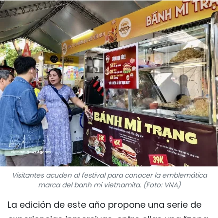
DEPORTES
VIAJES
PUENTE DE AMISTAD
HISTORIAS MULTIMEDIA
FOTOGRAFÍA
¿QUIÉNES SOMOS?
TIẾNG VIỆT
Visitantes acuden al festival para conocer la emblemática
ENGLISH
marca del banh mi vietnamita. (Foto: VNA)
La edición de este año propone una serie de
中文