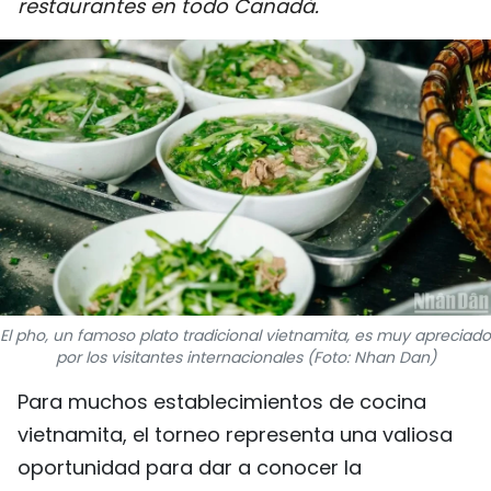
restaurantes en todo Canadá.
DEPORTES
VIAJES
PUENTE DE AMISTAD
HISTORIAS MULTIMEDIA
FOTOGRAFÍA
¿QUIÉNES SOMOS?
El pho, un famoso plato tradicional vietnamita, es muy apreciado
por los visitantes internacionales (Foto: Nhan Dan)
TIẾNG VIỆT
Para muchos establecimientos de cocina
ENGLISH
vietnamita, el torneo representa una valiosa
oportunidad para dar a conocer la
中文