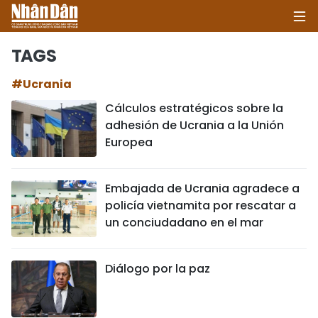
TAGS
#Ucrania
INICIO
Cálculos estratégicos sobre la
adhesión de Ucrania a la Unión
POLÍTICA
Europea
ECONOMÍA
Embajada de Ucrania agradece a
SOCIEDAD
policía vietnamita por rescatar a
un conciudadano en el mar
SALUD - MEDIO AMBIENTE
CULTURA - ENTRETENIMIENTO
Diálogo por la paz
INTERNACIONAL