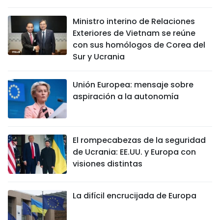
DEPORTES
Ministro interino de Relaciones
Exteriores de Vietnam se reúne
VIAJES
con sus homólogos de Corea del
Sur y Ucrania
PUENTE DE AMISTAD
HISTORIAS MULTIMEDIA
Unión Europea: mensaje sobre
aspiración a la autonomía
FOTOGRAFÍA
¿QUIÉNES SOMOS?
El rompecabezas de la seguridad
de Ucrania: EE.UU. y Europa con
TIẾNG VIỆT
visiones distintas
ENGLISH
La difícil encrucijada de Europa
中文