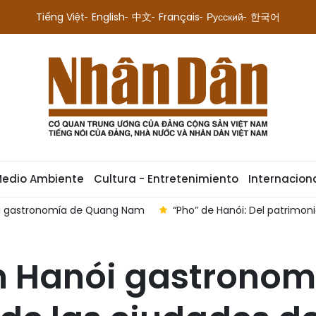
Tiếng Việt
English
中文
Français
Русский
한국어
Medio Ambiente
Cultura - Entretenimiento
Internacion
 la gastronomía de Quang Nam
“Pho” de Hanói: Del patrimoni
 Hanói gastronomí