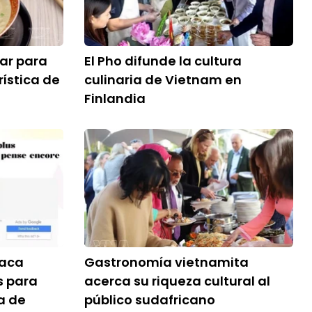
lar para
El Pho difunde la cultura
rística de
culinaria de Vietnam en
Finlandia
taca
Gastronomía vietnamita
s para
acerca su riqueza cultural al
a de
público sudafricano