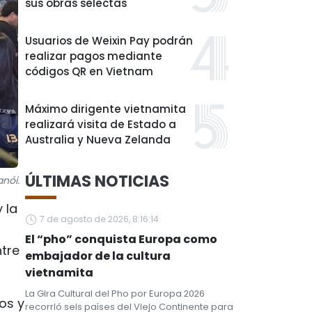
sus obras selectas
Usuarios de Weixin Pay podrán
realizar pagos mediante
códigos QR en Vietnam
Máximo dirigente vietnamita
realizará visita de Estado a
Australia y Nueva Zelanda
ÚLTIMAS NOTICIAS
nói.
 la
7 de agosto de 2026, 8:16:14
El “pho” conquista Europa como
ntre
embajador de la cultura
vietnamita
La Gira Cultural del Pho por Europa 2026
os y
recorrió seis países del Viejo Continente para