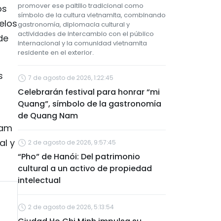
promover ese paltillo tradicional como
os
símbolo de la cultura vietnamita, combinando
uelos
gastronomía, diplomacia cultural y
actividades de intercambio con el público
 de
internacional y la comunidad vietnamita
residente en el exterior.
s
7 de agosto de 2026, 1:22:45
Celebrarán festival para honrar “mi
Quang”, símbolo de la gastronomía
de Quang Nam
nam
al y
2 de agosto de 2026, 9:57:45
“Pho” de Hanói: Del patrimonio
cultural a un activo de propiedad
intelectual
2 de agosto de 2026, 5:13:54