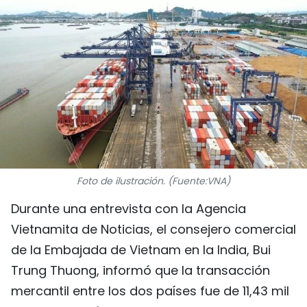
DEPORTES
VIAJES
PUENTE DE AMISTAD
HISTORIAS MULTIMEDIA
FOTOGRAFÍA
Foto de ilustración. (Fuente:VNA)
¿QUIÉNES SOMOS?
Durante una entrevista con la Agencia
TIẾNG VIỆT
Vietnamita de Noticias, el consejero comercial
de la Embajada de Vietnam en la India, Bui
ENGLISH
Trung Thuong, informó que la transacción
mercantil entre los dos países fue de 11,43 mil
中文