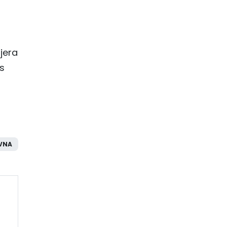
jera
es
VNA