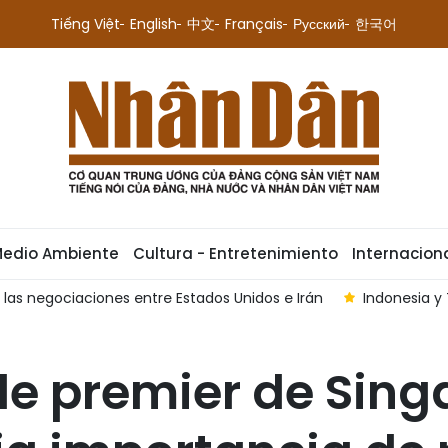
Tiếng Việt
English
中文
Français
Русский
한국어
Medio Ambiente
Cultura - Entretenimiento
Internacion
 las negociaciones entre Estados Unidos e Irán
Indonesia y
 de premier de Sing