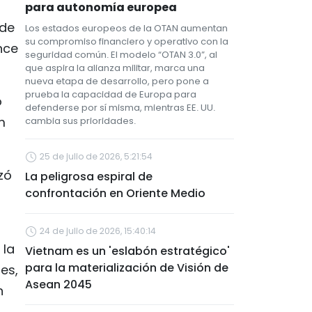
para autonomía europea
 de
Los estados europeos de la OTAN aumentan
su compromiso financiero y operativo con la
nce
seguridad común. El modelo “OTAN 3.0”, al
que aspira la alianza militar, marca una
nueva etapa de desarrollo, pero pone a
prueba la capacidad de Europa para
o
defenderse por sí misma, mientras EE. UU.
m
cambia sus prioridades.
25 de julio de 2026, 5:21:54
zó
La peligrosa espiral de
confrontación en Oriente Medio
24 de julio de 2026, 15:40:14
 la
Vietnam es un 'eslabón estratégico'
para la materialización de Visión de
es,
Asean 2045
n