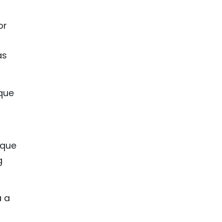
or
as
 que
,
 que
g
á a