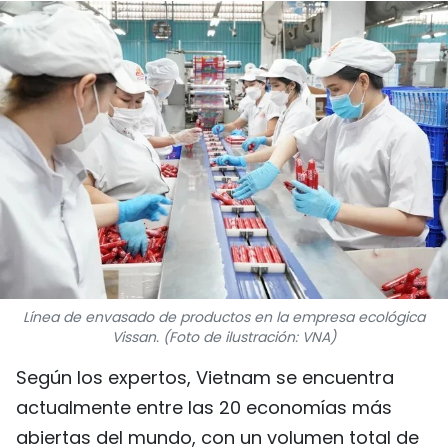
DEPORTES
VIAJES
PUENTE DE AMISTAD
HISTORIAS MULTIMEDIA
FOTOGRAFÍA
¿QUIÉNES SOMOS?
Línea de envasado de productos en la empresa ecológica
TIẾNG VIỆT
Vissan. (Foto de ilustración: VNA)
Según los expertos, Vietnam se encuentra
ENGLISH
actualmente entre las 20 economías más
中文
abiertas del mundo, con un volumen total de