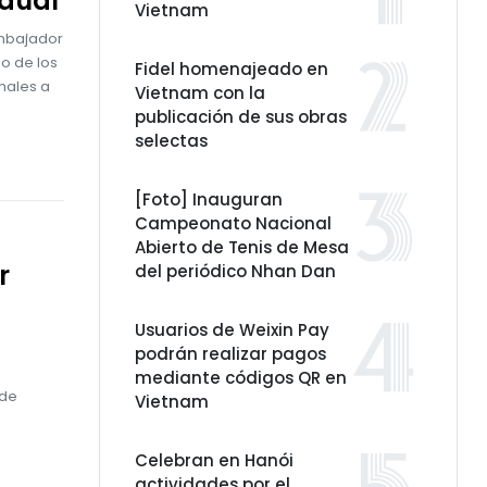
Saudí
Vietnam
embajador
o de los
Fidel homenajeado en
nales a
Vietnam con la
publicación de sus obras
selectas
[Foto] Inauguran
Campeonato Nacional
Abierto de Tenis de Mesa
r
del periódico Nhan Dan
Usuarios de Weixin Pay
podrán realizar pagos
mediante códigos QR en
 de
Vietnam
Celebran en Hanói
actividades por el