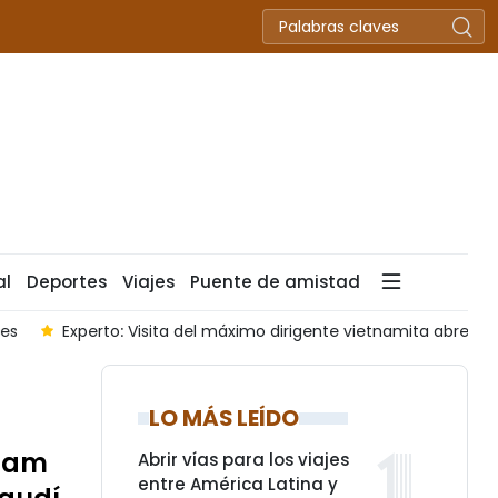
al
Deportes
Viajes
Puente de amistad
 vietnamita abre nueva etapa de relaciones con Australia
D
LO MÁS LEÍDO
tnam
Abrir vías para los viajes
entre América Latina y