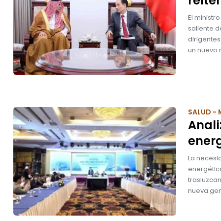
reite
El ministr
saliente 
dirigentes
un nuevo 
SALUD - 
Anali
ener
La necesid
energétic
trasluzca
nueva gen