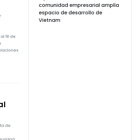
comunidad empresarial amplía
espacio de desarrollo de
e
Vietnam
 al 18 de
e
relaciones
al
ta de
guridad