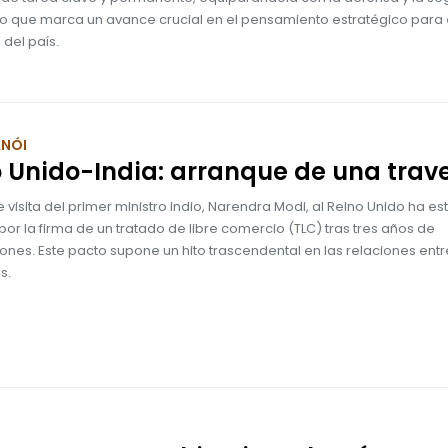
 lo que marca un avance crucial en el pensamiento estratégico para 
 del país.
ANÓI
 Unido-India: arranque de una trav
e visita del primer ministro indio, Narendra Modi, al Reino Unido ha e
r la firma de un tratado de libre comercio (TLC) tras tres años de
nes. Este pacto supone un hito trascendental en las relaciones entr
s.