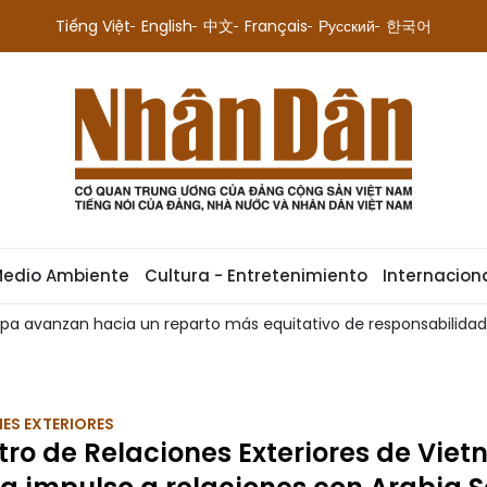
Tiếng Việt
English
中文
Français
Русский
한국어
Medio Ambiente
Cultura - Entretenimiento
Internacion
o de responsabilidades
Experto: Visita del máximo dirigente
ES EXTERIORES
tro de Relaciones Exteriores de Vie