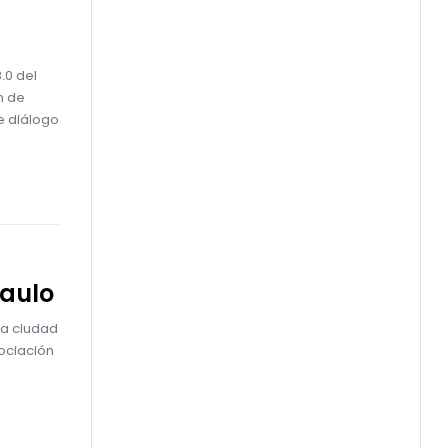
.0 del
n de
e diálogo
Paulo
 la ciudad
sociación