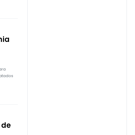
nia
ara
ratados
 de
C