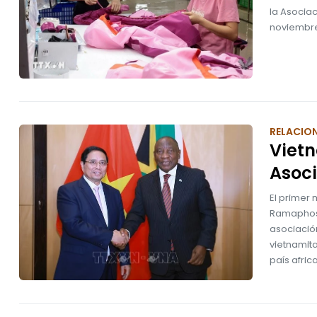
la Asociac
noviembre
RELACION
Vietn
Asoci
El primer 
Ramaphosa
asociación
vietnamita
país afric