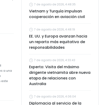
7 de agosto de 2026, 4:48:35
Vietnam y Turquía impulsan
cooperación en aviación civil
7 de agosto de 2026, 4:48:19
EE. UU. y Europa avanzan hacia
un reparto más equitativo de
responsabilidades
7 de agosto de 2026, 4:33:43
l
Experto: Visita del máximo
es a una
dirigente vietnamita abre nueva
o
etapa de relaciones con
n este
Australia
7 de agosto de 2026, 4:06:04
Diplomacia al servicio de la