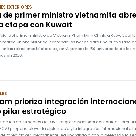
ES EXTERIORES
a de primer ministro vietnamita abr
a etapa con Kuwait
oficial del primer ministro de Vietnam, Pham Minh Chinh, a Kuwait del 16
 marca un hito histórico, sentando las bases para una nueva fase d
 en las relaciones bilaterales, en vísperas del 50 aniversario de las 
cas en 2026.
LES
am prioriza integración internacion
pilar estratégico
or de los documentos del XIV Congreso Nacional del Partido Comunis
CV) propone elevar la diplomacia y la integración internacional a la
 de tarea clave y permanente, equiparándola con la defensa y la se