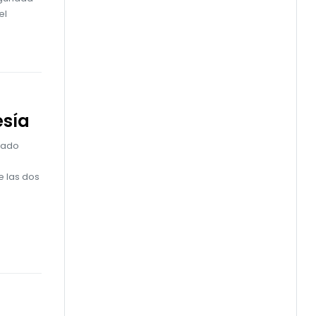
el
esía
stado
e las dos