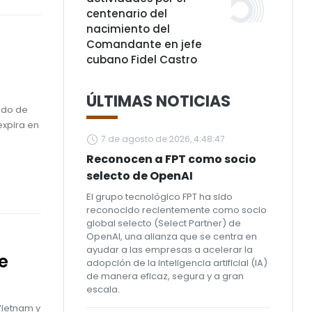
centenario del
nacimiento del
Comandante en jefe
cubano Fidel Castro
ÚLTIMAS NOTICIAS
tado de
expira en
7 de agosto de 2026, 4:48:47
Reconocen a FPT como socio
selecto de OpenAI
El grupo tecnológico FPT ha sido
reconocido recientemente como socio
global selecto (Select Partner) de
OpenAI, una alianza que se centra en
ayudar a las empresas a acelerar la
e
adopción de la inteligencia artificial (IA)
de manera eficaz, segura y a gran
escala.
Vietnam y