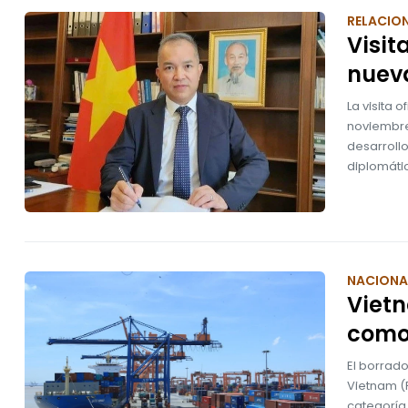
RELACION
Visit
nuev
La visita 
noviembre
desarrollo
diplomáti
NACIONA
Vietn
como 
El borrad
Vietnam (P
categoría