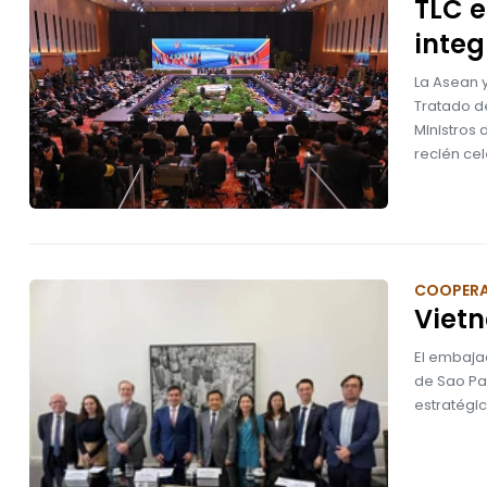
TLC e
integ
La Asean y
Tratado d
Ministros 
recién ce
COOPER
Vietn
El embajad
de Sao Pau
estratégic