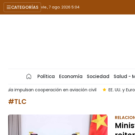
CATEGORÍAS
vie., 7 ago. 2026 5:04
Política
Economía
Sociedad
Salud - 
l
EE. UU. y Europa avanzan hacia un reparto más equitativ
#TLC
RELACION
Minis