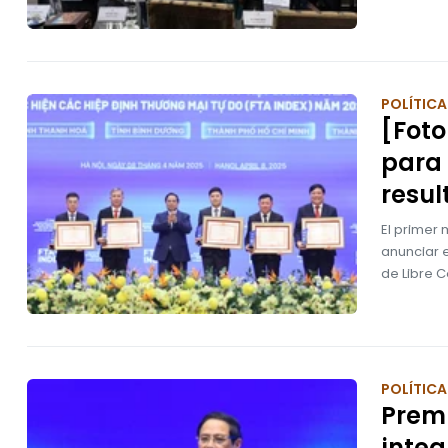
POLÍTICA
[Foto
para 
resu
El primer 
anunciar 
de Libre C
POLÍTICA
Prem
integ