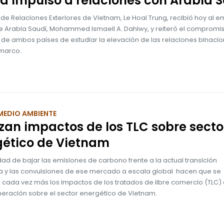
ra impulso a relaciones con Arabia 
o de Relaciones Exteriores de Vietnam, Le Hoai Trung, recibió hoy al 
de Arabia Saudí, Mohammed Ismaeil A. Dahlwy, y reiteró el compromis
 de ambos países de estudiar la elevación de las relaciones binacio
marco.
MEDIO AMBIENTE
zan impactos de los TLC sobre secto
gético de Vietnam
ad de bajar las emisiones de carbono frente a la actual transición
a y las convulsiones de ese mercado a escala global hacen que se
n cada vez más los impactos de los tratados de libre comercio (TLC)
eración sobre el sector energético de Vietnam.