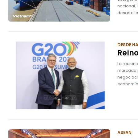
nacional,
desarrollo
DESDE H
Reino
La recient
marcada po
negociacio
economía
ASEAN