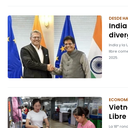
DESDE H
India
diver
India y la
libre come
2025.
ECONOM
Viet
Libre
La 18ª ro