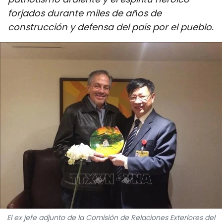
DEPORTES
forjados durante miles de años de
construcción y defensa del país por el pueblo.
VIAJES
PUENTE DE AMISTAD
HISTORIAS MULTIMEDIA
FOTOGRAFÍA
¿QUIÉNES SOMOS?
TIẾNG VIỆT
ENGLISH
中文
El ex jefe adjunto de la Comisión de Relaciones Exteriores del