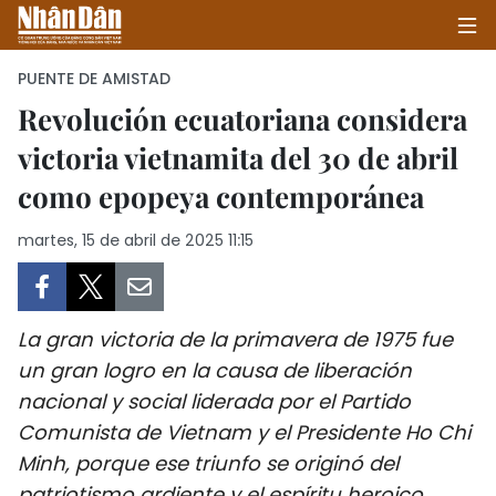
PUENTE DE AMISTAD
Revolución ecuatoriana considera
victoria vietnamita del 30 de abril
INICIO
como epopeya contemporánea
POLÍTICA
martes, 15 de abril de 2025 11:15
ECONOMÍA
SOCIEDAD
La gran victoria de la primavera de 1975 fue
SALUD - MEDIO AMBIENTE
un gran logro en la causa de liberación
nacional y social liderada por el Partido
CULTURA - ENTRETENIMIENTO
Comunista de Vietnam y el Presidente Ho Chi
Minh, porque ese triunfo se originó del
INTERNACIONAL
patriotismo ardiente y el espíritu heroico