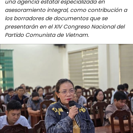
una agencia estatal especializada en
DEPORTES
asesoramiento integral, como contribución a
los borradores de documentos que se
VIAJES
presentarán en el XIV Congreso Nacional del
Partido Comunista de Vietnam.
PUENTE DE AMISTAD
HISTORIAS MULTIMEDIA
FOTOGRAFÍA
¿QUIÉNES SOMOS?
TIẾNG VIỆT
ENGLISH
中文