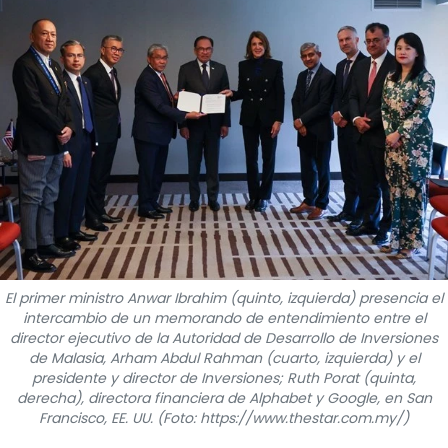
DEPORTES
VIAJES
PUENTE DE AMISTAD
HISTORIAS MULTIMEDIA
FOTOGRAFÍA
¿QUIÉNES SOMOS?
El primer ministro Anwar Ibrahim (quinto, izquierda) presencia el
intercambio de un memorando de entendimiento entre el
TIẾNG VIỆT
director ejecutivo de la Autoridad de Desarrollo de Inversiones
de Malasia, Arham Abdul Rahman (cuarto, izquierda) y el
ENGLISH
presidente y director de Inversiones; Ruth Porat (quinta,
derecha), directora financiera de Alphabet y Google, en San
Francisco, EE. UU. (Foto: https://www.thestar.com.my/)
中文