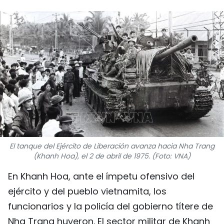
DEPORTES
VIAJES
PUENTE DE AMISTAD
HISTORIAS MULTIMEDIA
FOTOGRAFÍA
¿QUIÉNES SOMOS?
El tanque del Ejército de Liberación avanza hacia Nha Trang
(Khanh Hoa), el 2 de abril de 1975. (Foto: VNA)
TIẾNG VIỆT
En Khanh Hoa, ante el ímpetu ofensivo del
ENGLISH
ejército y del pueblo vietnamita, los
funcionarios y la policía del gobierno títere de
中文
Nha Trang huyeron. El sector militar de Khanh