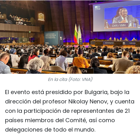
DEPORTES
VIAJES
PUENTE DE AMISTAD
HISTORIAS MULTIMEDIA
FOTOGRAFÍA
En la cita (Foto: VNA)
¿QUIÉNES SOMOS?
El evento está presidido por Bulgaria, bajo la
dirección del profesor Nikolay Nenov, y cuenta
TIẾNG VIỆT
con la participación de representantes de 21
ENGLISH
países miembros del Comité, así como
delegaciones de todo el mundo.
中文