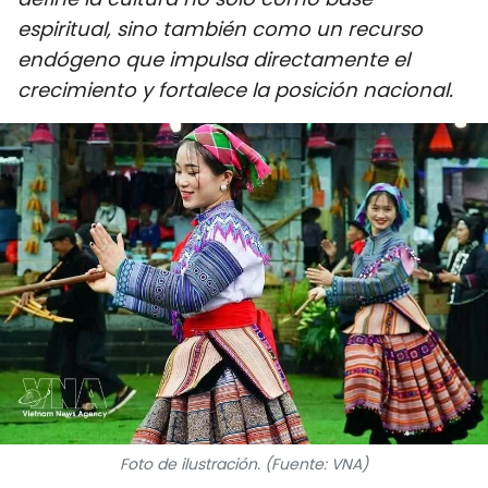
DEPORTES
espiritual, sino también como un recurso
endógeno que impulsa directamente el
VIAJES
crecimiento y fortalece la posición nacional.
PUENTE DE AMISTAD
HISTORIAS MULTIMEDIA
FOTOGRAFÍA
¿QUIÉNES SOMOS?
TIẾNG VIỆT
ENGLISH
中文
Foto de ilustración. (Fuente: VNA)