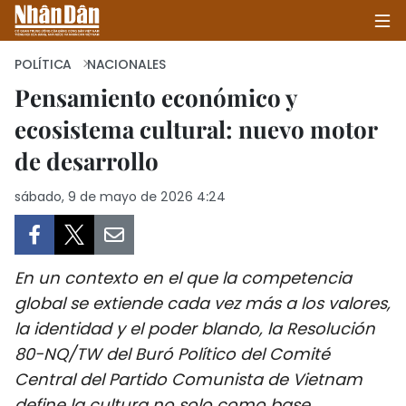
POLÍTICA
NACIONALES
Pensamiento económico y
ecosistema cultural: nuevo motor
INICIO
de desarrollo
POLÍTICA
sábado, 9 de mayo de 2026 4:24
ECONOMÍA
SOCIEDAD
En un contexto en el que la competencia
SALUD - MEDIO AMBIENTE
global se extiende cada vez más a los valores,
la identidad y el poder blando, la Resolución
CULTURA - ENTRETENIMIENTO
80-NQ/TW del Buró Político del Comité
Central del Partido Comunista de Vietnam
INTERNACIONAL
define la cultura no solo como base