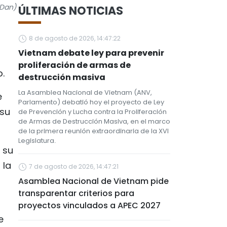
 Dan)
ÚLTIMAS NOTICIAS
8 de agosto de 2026, 14:47:22
Vietnam debate ley para prevenir
proliferación de armas de
.
destrucción masiva
La Asamblea Nacional de Vietnam (ANV,
e
Parlamento) debatió hoy el proyecto de Ley
 su
de Prevención y Lucha contra la Proliferación
de Armas de Destrucción Masiva, en el marco
de la primera reunión extraordinaria de la XVI
Legislatura.
 su
 la
7 de agosto de 2026, 14:47:21
Asamblea Nacional de Vietnam pide
transparentar criterios para
proyectos vinculados a APEC 2027
e