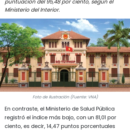
puntuación del 95,48 por ciento, según el
DEPORTES
Ministerio del Interior.
VIAJES
PUENTE DE AMISTAD
HISTORIAS MULTIMEDIA
FOTOGRAFÍA
¿QUIÉNES SOMOS?
TIẾNG VIỆT
Foto de Ilustración (Fuente: VNA)
En contraste, el Ministerio de Salud Pública
ENGLISH
registró el índice más bajo, con un 81,01 por
中文
ciento, es decir, 14,47 puntos porcentuales