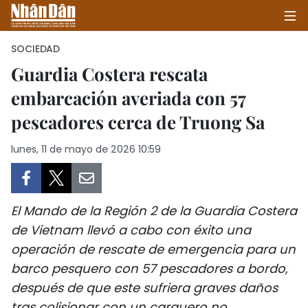
SOCIEDAD
Guardia Costera rescata
embarcación averiada con 57
INICIO
pescadores cerca de Truong Sa
POLÍTICA
lunes, 11 de mayo de 2026 10:59
ECONOMÍA
SOCIEDAD
El Mando de la Región 2 de la Guardia Costera
SALUD - MEDIO AMBIENTE
de Vietnam llevó a cabo con éxito una
operación de rescate de emergencia para un
CULTURA - ENTRETENIMIENTO
barco pesquero con 57 pescadores a bordo,
después de que este sufriera graves daños
INTERNACIONAL
tras colisionar con un carguero no