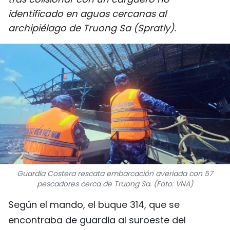
DEPORTES
identificado en aguas cercanas al
archipiélago de Truong Sa (Spratly).
VIAJES
PUENTE DE AMISTAD
HISTORIAS MULTIMEDIA
FOTOGRAFÍA
¿QUIÉNES SOMOS?
TIẾNG VIỆT
Guardia Costera rescata embarcación averiada con 57
pescadores cerca de Truong Sa. (Foto: VNA)
ENGLISH
Según el mando, el buque 314, que se
中文
encontraba de guardia al suroeste del