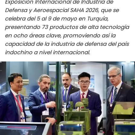
Exposición Internacional de Industria de
DEPORTES
Defensa y Aeroespacial SAHA 2026, que se
celebra del 5 al 9 de mayo en Turquía,
VIAJES
presentando 73 productos de alta tecnología
en ocho áreas clave, promoviendo así la
PUENTE DE AMISTAD
capacidad de la industria de defensa del país
HISTORIAS MULTIMEDIA
indochino a nivel internacional.
FOTOGRAFÍA
¿QUIÉNES SOMOS?
TIẾNG VIỆT
ENGLISH
中文