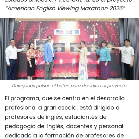
DEPORTES
“American English Viewing Marathon 2026”.
VIAJES
PUENTE DE AMISTAD
HISTORIAS MULTIMEDIA
FOTOGRAFÍA
Delegados pulsan el botón para dar inicio al proyecto.
¿QUIÉNES SOMOS?
El programa, que se centra en el desarrollo
TIẾNG VIỆT
profesional a gran escala, está dirigido a
profesores de inglés, estudiantes de
ENGLISH
pedagogía del inglés, docentes y personal
中文
dedicado a la formación de profesores de