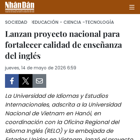
SOCIEDAD
EDUCACIÓN - CIENCIA -TECNOLOGÍA
Lanzan proyecto nacional para
fortalecer calidad de enseñanza
INICIO
del inglés
POLÍTICA
jueves, 14 de mayo de 2026 6:59
ECONOMÍA
SOCIEDAD
La Universidad de Idiomas y Estudios
SALUD - MEDIO AMBIENTE
Internacionales, adscrita a la Universidad
Nacional de Vietnam en Hanói, en
CULTURA - ENTRETENIMIENTO
coordinación con la Oficina Regional del
Idioma Inglés (RELO) y la embajada de
INTERNACIONAL
Estados Unidos en Vietnam, lanzó el proyecto