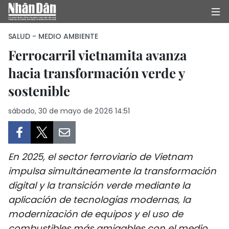
SALUD - MEDIO AMBIENTE
Ferrocarril vietnamita avanza
hacia transformación verde y
INICIO
sostenible
POLÍTICA
sábado, 30 de mayo de 2026 14:51
ECONOMÍA
SOCIEDAD
En 2025, el sector ferroviario de Vietnam
SALUD - MEDIO AMBIENTE
impulsa simultáneamente la transformación
digital y la transición verde mediante la
CULTURA - ENTRETENIMIENTO
aplicación de tecnologías modernas, la
modernización de equipos y el uso de
INTERNACIONAL
combustibles más amigables con el medio