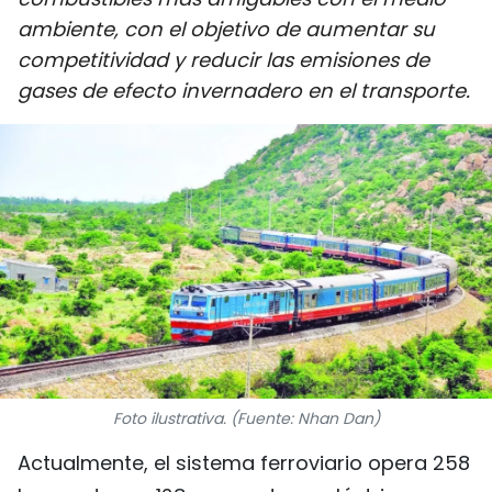
DEPORTES
ambiente, con el objetivo de aumentar su
competitividad y reducir las emisiones de
VIAJES
gases de efecto invernadero en el transporte.
PUENTE DE AMISTAD
HISTORIAS MULTIMEDIA
FOTOGRAFÍA
¿QUIÉNES SOMOS?
TIẾNG VIỆT
ENGLISH
Foto ilustrativa. (Fuente: Nhan Dan)
Actualmente, el sistema ferroviario opera 258
中文