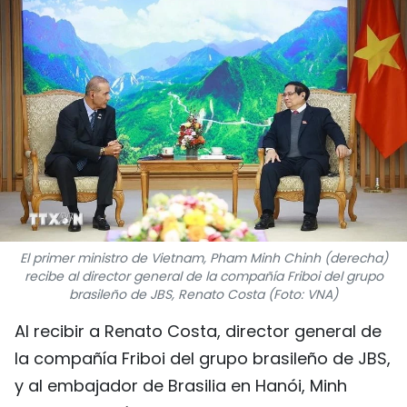
DEPORTES
VIAJES
PUENTE DE AMISTAD
HISTORIAS MULTIMEDIA
FOTOGRAFÍA
¿QUIÉNES SOMOS?
El primer ministro de Vietnam, Pham Minh Chinh (derecha)
recibe al director general de la compañía Friboi del grupo
brasileño de JBS, Renato Costa (Foto: VNA)
TIẾNG VIỆT
Al recibir a Renato Costa, director general de
ENGLISH
la compañía Friboi del grupo brasileño de JBS,
y al embajador de Brasilia en Hanói, Minh
中文