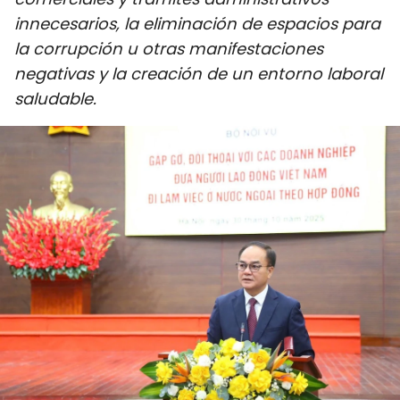
DEPORTES
innecesarios, la eliminación de espacios para
la corrupción u otras manifestaciones
VIAJES
negativas y la creación de un entorno laboral
saludable.
PUENTE DE AMISTAD
HISTORIAS MULTIMEDIA
FOTOGRAFÍA
¿QUIÉNES SOMOS?
TIẾNG VIỆT
ENGLISH
中文