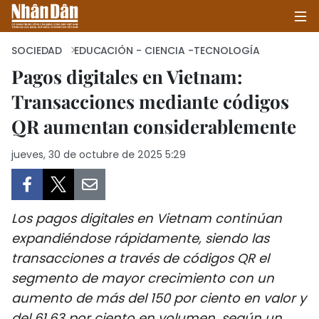
SOCIEDAD
EDUCACIÓN - CIENCIA -TECNOLOGÍA
Pagos digitales en Vietnam:
Transacciones mediante códigos
INICIO
QR aumentan considerablemente
POLÍTICA
jueves, 30 de octubre de 2025 5:29
ECONOMÍA
SOCIEDAD
Los pagos digitales en Vietnam continúan
SALUD - MEDIO AMBIENTE
expandiéndose rápidamente, siendo las
transacciones a través de códigos QR el
CULTURA - ENTRETENIMIENTO
segmento de mayor crecimiento con un
aumento de más del 150 por ciento en valor y
INTERNACIONAL
del 61,63 por ciento en volumen, según un