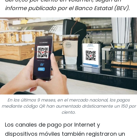
DEPORTES
informe publicado por el Banco Estatal (BEV).
VIAJES
PUENTE DE AMISTAD
HISTORIAS MULTIMEDIA
FOTOGRAFÍA
¿QUIÉNES SOMOS?
En los últimos 9 meses, en el mercado nacional, los pagos
TIẾNG VIỆT
mediante código QR han aumentado drásticamente un 150 por
ciento.
ENGLISH
Los canales de pago por Internet y
中文
dispositivos móviles también registraron un