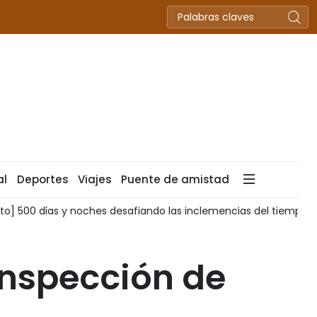
al
Deportes
Viajes
Puente de amistad
Dien Bien por terminar la toma de muestras de restos de 
 inspección de