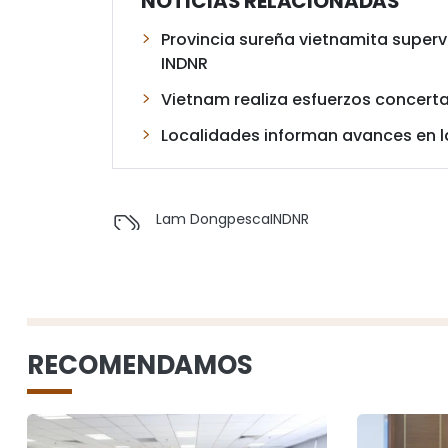
NOTICIAS RELACIONADAS
Provincia sureña vietnamita super
INDNR
Vietnam realiza esfuerzos concert
Localidades informan avances en l
Lam Dong
pesca
INDNR
RECOMENDAMOS