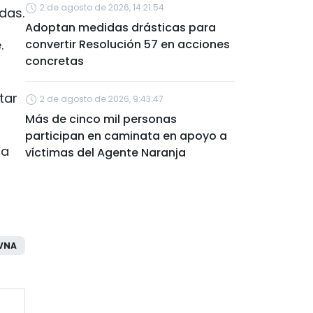
2 de agosto de 2026, 14:21:54
das.
Adoptan medidas drásticas para
.
convertir Resolución 57 en acciones
concretas
tar
2 de agosto de 2026, 9:43:47
Más de cinco mil personas
participan en caminata en apoyo a
ca
víctimas del Agente Naranja
VNA