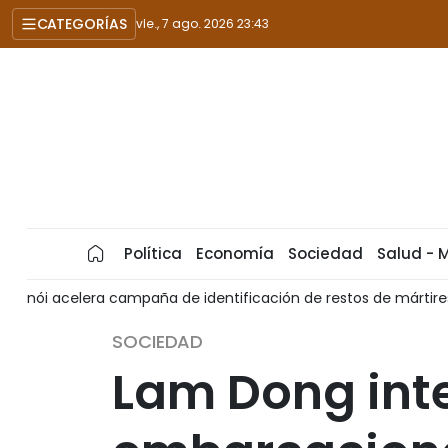
CATEGORÍAS
vie., 7 ago. 2026 23:43
Política
Economía
Sociedad
Salud - 
res
Reconocen a FPT como socio selecto de OpenAI
[
SOCIEDAD
Lam Dong inte