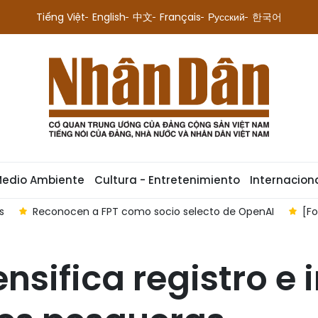
Tiếng Việt
English
中文
Français
Русский
한국어
Medio Ambiente
Cultura - Entretenimiento
Internacion
Foto] 500 días y noches desafiando las inclemencias del tiempo
nsifica registro e