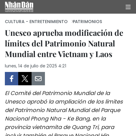
CULTURA - ENTRETENIMIENTO
PATRIMONIOS
Unesco aprueba modificación de
límites del Patrimonio Natural
INICIO
Mundial entre Vietnam y Laos
POLÍTICA
lunes, 14 de julio de 2025 4:21
ECONOMÍA
SOCIEDAD
El Comité del Patrimonio Mundial de la
SALUD - MEDIO AMBIENTE
Unesco aprobó la ampliación de los límites
del Patrimonio Natural Mundial del Parque
CULTURA - ENTRETENIMIENTO
Nacional Phong Nha - Ke Bang, en la
provincia vietnamita de Quang Tri, para
INTERNACIONAL
incluir también el Parque Nacional Hin