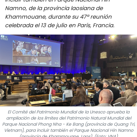
DEPORTES
Namno, de la provincia laosiana de
Khammouane, durante su 47ª reunión
VIAJES
celebrada el 13 de julio en París, Francia.
PUENTE DE AMISTAD
HISTORIAS MULTIMEDIA
FOTOGRAFÍA
¿QUIÉNES SOMOS?
TIẾNG VIỆT
El Comité del Patrimonio Mundial de la Unesco aprueba la
ENGLISH
ampliación de los límites del Patrimonio Natural Mundial del
Parque Nacional Phong Nha - Ke Bang (provincia de Quang Tri,
中文
Vietnam), para incluir también el Parque Nacional Hin Namno
(provincia de Khammouane, Laos). (Foto: VNA)