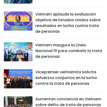
DEPORTES
Vietnam aplaude la evaluación
VIAJES
objetiva de Estados Unidos sobre
resultados en lucha contra trata
PUENTE DE AMISTAD
de personas
HISTORIAS MULTIMEDIA
Vietnam inaugura la Línea
Nacional 111 para combatir la trata
FOTOGRAFÍA
de personas
¿QUIÉNES SOMOS?
Vicepremier vietnamita solicita
esfuerzos conjuntos en la lucha
TIẾNG VIỆT
contra la trata de personas
ENGLISH
Aumentan conciencia en Vietnam
中文
sobre delito de trata de personas