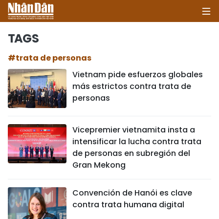
TAGS
#trata de personas
INICIO
Vietnam pide esfuerzos globales
más estrictos contra trata de
POLÍTICA
personas
ECONOMÍA
Vicepremier vietnamita insta a
SOCIEDAD
intensificar la lucha contra trata
de personas en subregión del
SALUD - MEDIO AMBIENTE
Gran Mekong
CULTURA - ENTRETENIMIENTO
Convención de Hanói es clave
contra trata humana digital
INTERNACIONAL