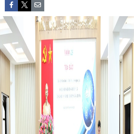
DEPORTES
VIAJES
PUENTE DE AMISTAD
HISTORIAS MULTIMEDIA
FOTOGRAFÍA
¿QUIÉNES SOMOS?
TIẾNG VIỆT
ENGLISH
中文