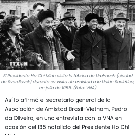
DEPORTES
VIAJES
PUENTE DE AMISTAD
HISTORIAS MULTIMEDIA
FOTOGRAFÍA
El Presidente Ho Chi Minh visita la fábrica de Uralmash (ciudad
de Sverdlovsk) durante su visita de amistad a la Unión Soviética,
¿QUIÉNES SOMOS?
en julio de 1955. (Foto: VNA)
TIẾNG VIỆT
Así lo afirmó el secretario general de la
Asociación de Amistad Brasil-Vietnam, Pedro
ENGLISH
da Oliveira, en una entrevista con la VNA en
ocasión del 135 natalicio del Presidente Ho Chi
中文