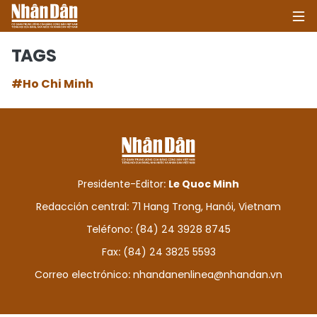
TAGS
#Ho Chi Minh
INICIO
POLÍTICA
ECONOMÍA
Presidente-Editor:
Le Quoc Minh
SOCIEDAD
Redacción central: 71 Hang Trong, Hanói, Vietnam
Teléfono: (84) 24 3928 8745
SALUD - MEDIO AMBIENTE
Fax: (84) 24 3825 5593
CULTURA - ENTRETENIMIENTO
Correo electrónico:
nhandanenlinea@nhandan.vn
INTERNACIONAL