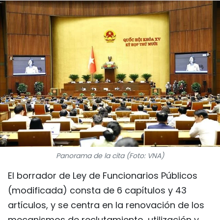
DEPORTES
VIAJES
PUENTE DE AMISTAD
HISTORIAS MULTIMEDIA
FOTOGRAFÍA
¿QUIÉNES SOMOS?
Panorama de la cita (Foto: VNA)
TIẾNG VIỆT
El borrador de Ley de Funcionarios Públicos
ENGLISH
(modificada) consta de 6 capítulos y 43
artículos, y se centra en la renovación de los
中文
mecanismos de reclutamiento, utilización y