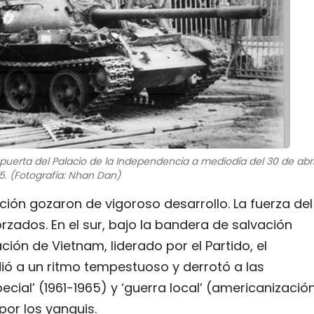
 puerta del Palacio de la Independencia a mediodía del 30 de abri
5. (Fotografía: Nhan Dan)
ación gozaron de vigoroso desarrollo. La fuerza del
orzados. En el sur, bajo la bandera de salvación
ción de Vietnam, liderado por el Partido, el
ió a un ritmo tempestuoso y derrotó a las
ial’ (1961-1965) y ‘guerra local’ (americanizació
por los yanquis.