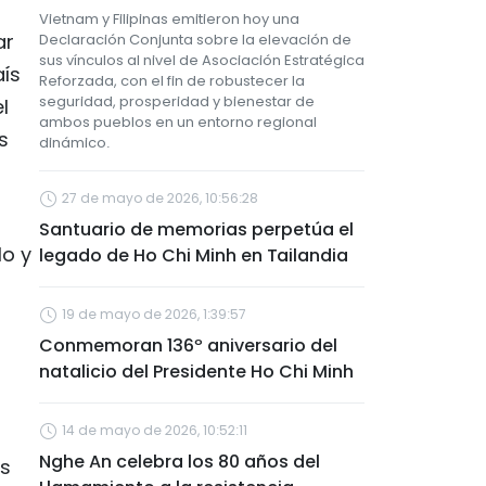
Vietnam y Filipinas emitieron hoy una
ar
Declaración Conjunta sobre la elevación de
sus vínculos al nivel de Asociación Estratégica
aís
Reforzada, con el fin de robustecer la
seguridad, prosperidad y bienestar de
l
ambos pueblos en un entorno regional
s
dinámico.
27 de mayo de 2026, 10:56:28
Santuario de memorias perpetúa el
lo y
legado de Ho Chi Minh en Tailandia
19 de mayo de 2026, 1:39:57
Conmemoran 136º aniversario del
natalicio del Presidente Ho Chi Minh
14 de mayo de 2026, 10:52:11
Nghe An celebra los 80 años del
ís