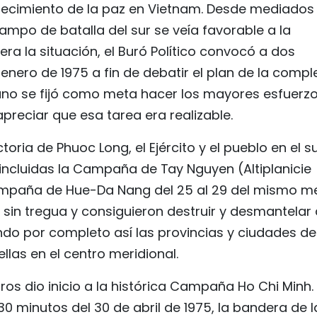
ablecimiento de la paz en Vietnam. Desde mediados
campo de batalla del sur se veía favorable a la
era la situación, el Buró Político convocó a dos
nero de 1975 a fin de debatir el plan de la compl
rgano se fijó como meta hacer los mayores esfuerz
 apreciar que esa tarea era realizable.
toria de Phuoc Long, el Ejército y el pueblo en el s
incluidas la Campaña de Tay Nguyen (Altiplanicie
Campaña de Hue-Da Nang del 25 al 29 del mismo m
n sin tregua y consiguieron destruir y desmantelar 
ndo por completo así las provincias y ciudades d
las en el centro meridional.
ros dio inicio a la histórica Campaña Ho Chi Minh.
30 minutos del 30 de abril de 1975, la bandera de l