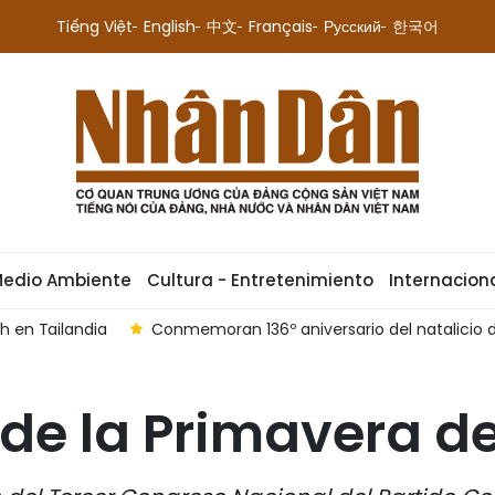
Tiếng Việt
English
中文
Français
Русский
한국어
Medio Ambiente
Cultura - Entretenimiento
Internacion
h en Tailandia
Conmemoran 136º aniversario del natalicio d
 de la Primavera de