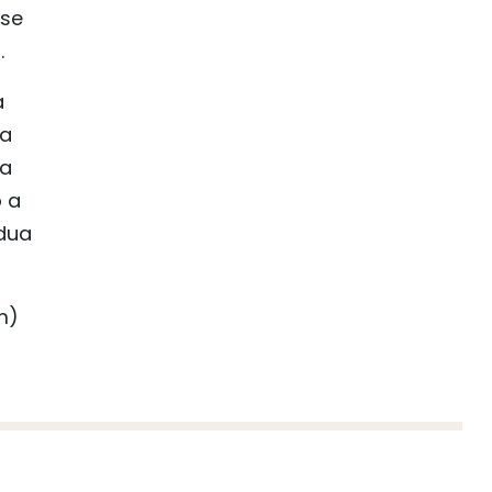
 se
.
a
la
la
o a
rdua
m)