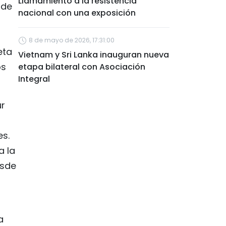
Llamamiento a la resistencia
 de
nacional con una exposición
8 de mayo de 2026, 17:31:00
eta
Vietnam y Sri Lanka inauguran nueva
os
etapa bilateral con Asociación
Integral
ur
es.
a la
esde
a