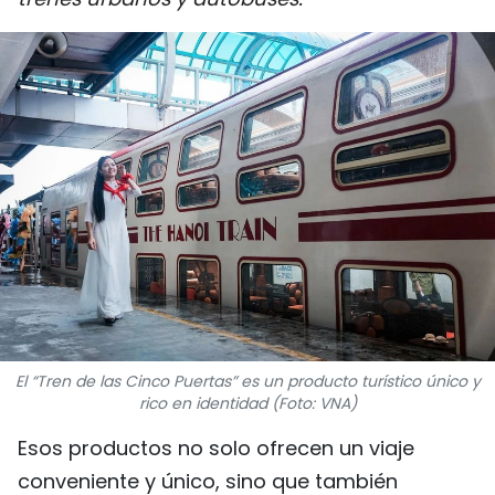
DEPORTES
VIAJES
PUENTE DE AMISTAD
HISTORIAS MULTIMEDIA
FOTOGRAFÍA
¿QUIÉNES SOMOS?
TIẾNG VIỆT
El “Tren de las Cinco Puertas” es un producto turístico único y
rico en identidad (Foto: VNA)
ENGLISH
Esos productos no solo ofrecen un viaje
中文
conveniente y único, sino que también