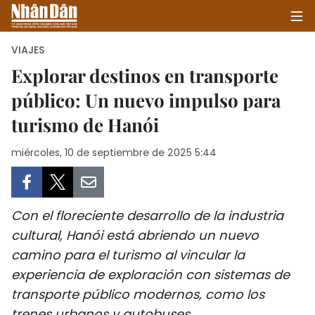
VIAJES
Explorar destinos en transporte
público: Un nuevo impulso para
INICIO
turismo de Hanói
POLÍTICA
miércoles, 10 de septiembre de 2025 5:44
ECONOMÍA
SOCIEDAD
Con el floreciente desarrollo de la industria
SALUD - MEDIO AMBIENTE
cultural, Hanói está abriendo un nuevo
camino para el turismo al vincular la
CULTURA - ENTRETENIMIENTO
experiencia de exploración con sistemas de
transporte público modernos, como los
INTERNACIONAL
trenes urbanos y autobuses.