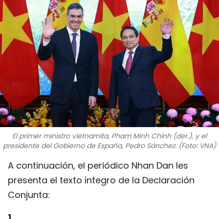
DEPORTES
VIAJES
PUENTE DE AMISTAD
HISTORIAS MULTIMEDIA
FOTOGRAFÍA
El primer ministro vietnamita, Pham Minh Chinh (der.), y el
¿QUIÉNES SOMOS?
presidente del Gobierno de España, Pedro Sánchez. (Foto: VNA)
TIẾNG VIỆT
A continuación, el periódico Nhan Dan les
presenta el texto íntegro de la Declaración
ENGLISH
Conjunta:
中文
1.