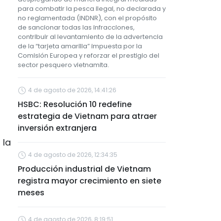
para combatir la pesca ilegal, no declarada y
no reglamentada (INDNR), con el propósito
de sancionar todas las infracciones,
contribuir al levantamiento de la advertencia
de la “tarjeta amarilla” impuesta por la
Comisión Europea y reforzar el prestigio del
sector pesquero vietnamita.
4 de agosto de 2026, 14:41:26
HSBC: Resolución 10 redefine
estrategia de Vietnam para atraer
inversión extranjera
 la
4 de agosto de 2026, 12:34:35
Producción industrial de Vietnam
registra mayor crecimiento en siete
meses
4 de agosto de 2026, 8:19:51