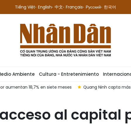
Tiếng Việt
English
中文
Français
Русский
한국어
Medio Ambiente
Cultura - Entretenimiento
Internacion
IED en siete meses
Infografía: Mercado bursátil de Vietna
acceso al capital