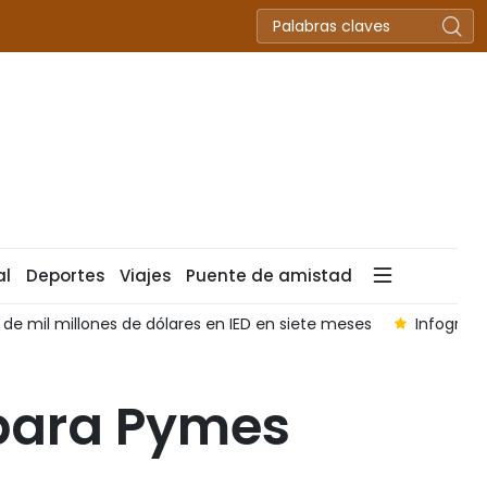
al
Deportes
Viajes
Puente de amistad
m - 6 de agosto de 2026
Productos agroforestales y pesque
 para Pymes