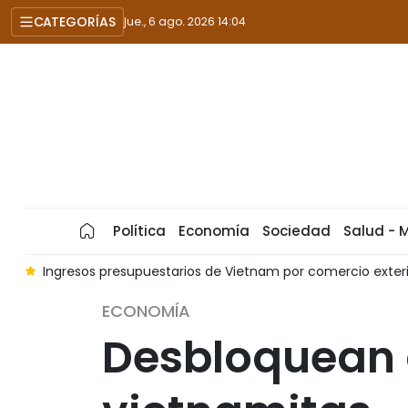
CATEGORÍAS
jue., 6 ago. 2026 14:04
Política
Economía
Sociedad
Salud - 
meses
Quang Ninh capta más de mil millones de dólares en 
ECONOMÍA
Desbloquean 