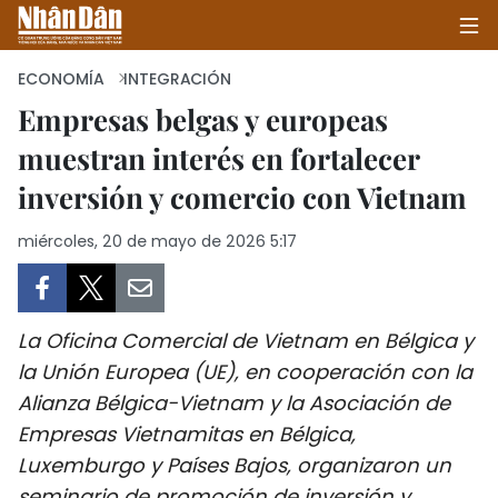
ECONOMÍA
INTEGRACIÓN
Empresas belgas y europeas
muestran interés en fortalecer
INICIO
inversión y comercio con Vietnam
POLÍTICA
miércoles, 20 de mayo de 2026 5:17
ECONOMÍA
SOCIEDAD
La Oficina Comercial de Vietnam en Bélgica y
SALUD - MEDIO AMBIENTE
la Unión Europea (UE), en cooperación con la
Alianza Bélgica-Vietnam y la Asociación de
CULTURA - ENTRETENIMIENTO
Empresas Vietnamitas en Bélgica,
Luxemburgo y Países Bajos, organizaron un
INTERNACIONAL
seminario de promoción de inversión y