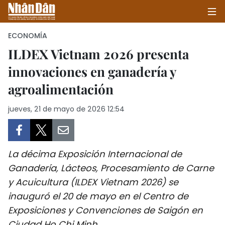
ECONOMÍA
ILDEX Vietnam 2026 presenta
innovaciones en ganadería y
INICIO
agroalimentación
POLÍTICA
jueves, 21 de mayo de 2026 12:54
ECONOMÍA
SOCIEDAD
La décima Exposición Internacional de
SALUD - MEDIO AMBIENTE
Ganadería, Lácteos, Procesamiento de Carne
y Acuicultura (ILDEX Vietnam 2026) se
CULTURA - ENTRETENIMIENTO
inauguró el 20 de mayo en el Centro de
Exposiciones y Convenciones de Saigón en
INTERNACIONAL
Ciudad Ho Chi Minh.