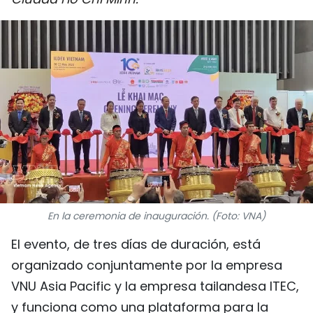
DEPORTES
VIAJES
PUENTE DE AMISTAD
HISTORIAS MULTIMEDIA
FOTOGRAFÍA
¿QUIÉNES SOMOS?
En la ceremonia de inauguración. (Foto: VNA)
TIẾNG VIỆT
El evento, de tres días de duración, está
ENGLISH
organizado conjuntamente por la empresa
VNU Asia Pacific y la empresa tailandesa ITEC,
中文
y funciona como una plataforma para la