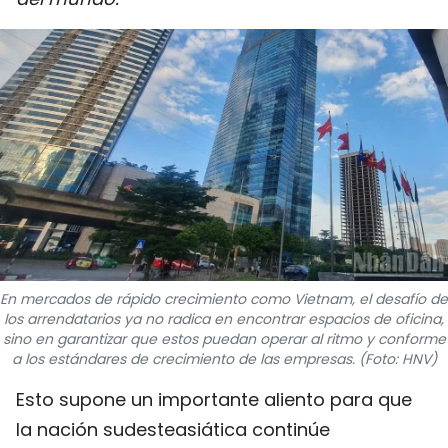
DEPORTES
VIAJES
PUENTE DE AMISTAD
HISTORIAS MULTIMEDIA
FOTOGRAFÍA
¿QUIÉNES SOMOS?
En mercados de rápido crecimiento como Vietnam, el desafío de
los arrendatarios ya no radica en encontrar espacios de oficina,
TIẾNG VIỆT
sino en garantizar que estos puedan operar al ritmo y conforme
a los estándares de crecimiento de las empresas. (Foto: HNV)
ENGLISH
Esto supone un importante aliento para que
中文
la nación sudesteasiática continúe