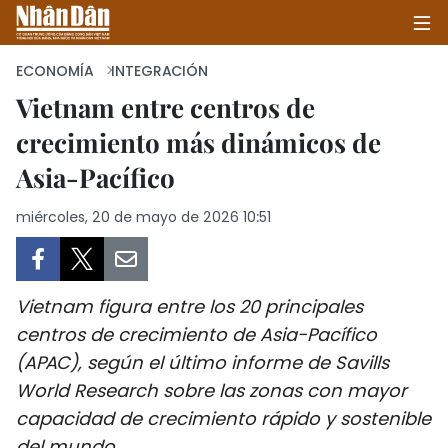
ECONOMÍA
INTEGRACIÓN
Vietnam entre centros de
crecimiento más dinámicos de
INICIO
Asia-Pacífico
POLÍTICA
miércoles, 20 de mayo de 2026 10:51
ECONOMÍA
SOCIEDAD
Vietnam figura entre los 20 principales
SALUD - MEDIO AMBIENTE
centros de crecimiento de Asia-Pacífico
(APAC), según el último informe de Savills
CULTURA - ENTRETENIMIENTO
World Research sobre las zonas con mayor
capacidad de crecimiento rápido y sostenible
INTERNACIONAL
del mundo.