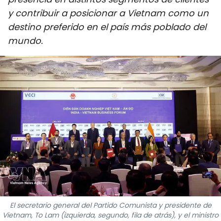
DEPORTES
y contribuir a posicionar a Vietnam como un
destino preferido en el país más poblado del
VIAJES
mundo.
PUENTE DE AMISTAD
HISTORIAS MULTIMEDIA
FOTOGRAFÍA
¿QUIÉNES SOMOS?
TIẾNG VIỆT
ENGLISH
El secretario general del Partido Comunista y presidente de
中文
Vietnam, To Lam (izquierda, segundo, fila de atrás), y el ministro