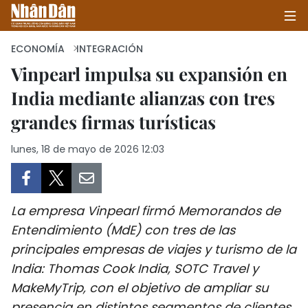
ECONOMÍA
INTEGRACIÓN
Vinpearl impulsa su expansión en
India mediante alianzas con tres
INICIO
grandes firmas turísticas
POLÍTICA
lunes, 18 de mayo de 2026 12:03
ECONOMÍA
SOCIEDAD
La empresa Vinpearl firmó Memorandos de
SALUD - MEDIO AMBIENTE
Entendimiento (MdE) con tres de las
principales empresas de viajes y turismo de la
CULTURA - ENTRETENIMIENTO
India: Thomas Cook India, SOTC Travel y
MakeMyTrip, con el objetivo de ampliar su
INTERNACIONAL
presencia en distintos segmentos de clientes