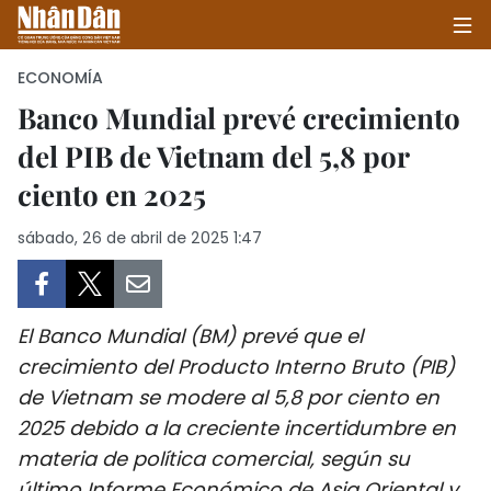
ECONOMÍA
Banco Mundial prevé crecimiento
del PIB de Vietnam del 5,8 por
INICIO
ciento en 2025
POLÍTICA
sábado, 26 de abril de 2025 1:47
ECONOMÍA
SOCIEDAD
El Banco Mundial (BM) prevé que el
SALUD - MEDIO AMBIENTE
crecimiento del Producto Interno Bruto (PIB)
de Vietnam se modere al 5,8 por ciento en
CULTURA - ENTRETENIMIENTO
2025 debido a la creciente incertidumbre en
materia de política comercial, según su
INTERNACIONAL
último Informe Económico de Asia Oriental y