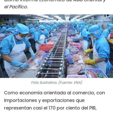
DEPORTES
el Pacífico.
VIAJES
PUENTE DE AMISTAD
HISTORIAS MULTIMEDIA
FOTOGRAFÍA
¿QUIÉNES SOMOS?
Foto ilustrativa. (Fuente: VNA)
TIẾNG VIỆT
Como economía orientada al comercio, con
ENGLISH
importaciones y exportaciones que
中文
representan casi el 170 por ciento del PIB,