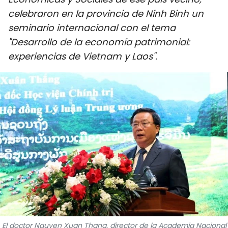
DEPORTES
celebraron en la provincia de Ninh Binh un
seminario internacional con el tema
VIAJES
"Desarrollo de la economía patrimonial:
experiencias de Vietnam y Laos".
PUENTE DE AMISTAD
HISTORIAS MULTIMEDIA
FOTOGRAFÍA
¿QUIÉNES SOMOS?
TIẾNG VIỆT
ENGLISH
中文
El doctor Nguyen Xuan Thang, director de la Academia Nacional