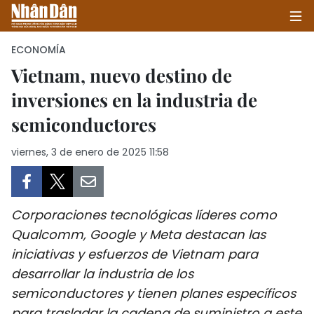
ECONOMÍA
Vietnam, nuevo destino de
inversiones en la industria de
INICIO
semiconductores
POLÍTICA
viernes, 3 de enero de 2025 11:58
ECONOMÍA
SOCIEDAD
Corporaciones tecnológicas líderes como
SALUD - MEDIO AMBIENTE
Qualcomm, Google y Meta destacan las
iniciativas y esfuerzos de Vietnam para
CULTURA - ENTRETENIMIENTO
desarrollar la industria de los
semiconductores y tienen planes específicos
INTERNACIONAL
para trasladar la cadena de suministro a este