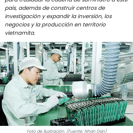
DEPORTES
país, además de construir centros de
investigación y expandir la inversión, los
VIAJES
negocios y la producción en territorio
vietnamita.
PUENTE DE AMISTAD
HISTORIAS MULTIMEDIA
FOTOGRAFÍA
¿QUIÉNES SOMOS?
TIẾNG VIỆT
ENGLISH
中文
Foto de ilustración. (Fuente: Nhan Dan)