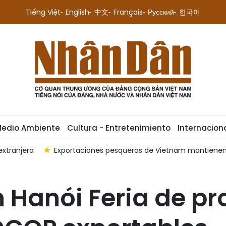
Tiếng Việt
English
中文
Français
Русский
한국어
Medio Ambiente
Cultura - Entretenimiento
Internacion
extranjera
Exportaciones pesqueras de Vietnam mantienen
 Hanói Feria de p