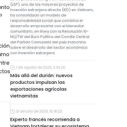
(LSP), uno de los mayores proyectos de
ento
inversión extranjera directa (IED) en Vietnam,
P
ha consolidado un modelo de
responsabilidad social que combina el
desarrollo empresarial con el bienestar
comunitario, en línea con la Resolución 10-
NQ/TW del Buró Político del Comité Central
del Partido Comunista del país indochino
ción
sobre el desarrollo del sector económico
con inversión extranjera.
sumo
ntre
1 de agosto de 2026, 3:43:26
ctos
Más allá del durián: nuevos
productos impulsan las
exportaciones agrícolas
vietnamitas
31 de julio de 2026, 15:18:20
Experto francés recomienda a
Vietnam fortalecer su ecosistema