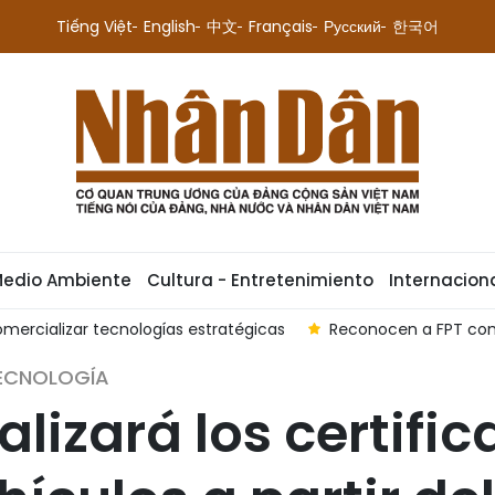
Tiếng Việt
English
中文
Français
Русский
한국어
Medio Ambiente
Cultura - Entretenimiento
Internacion
mercializar tecnologías estratégicas
Reconocen a FPT com
TECNOLOGÍA
lizará los certifi