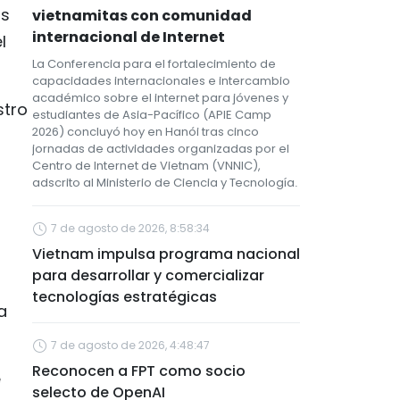
os
vietnamitas con comunidad
internacional de Internet
l
La Conferencia para el fortalecimiento de
capacidades internacionales e intercambio
académico sobre el internet para jóvenes y
stro
estudiantes de Asia-Pacífico (APIE Camp
2026) concluyó hoy en Hanói tras cinco
jornadas de actividades organizadas por el
Centro de Internet de Vietnam (VNNIC),
adscrito al Ministerio de Ciencia y Tecnología.
7 de agosto de 2026, 8:58:34
Vietnam impulsa programa nacional
para desarrollar y comercializar
tecnologías estratégicas
a
7 de agosto de 2026, 4:48:47
Reconocen a FPT como socio
e
selecto de OpenAI