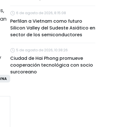
s,
6 de agosto de 2026, 8:15:08
tan
Perfilan a Vietnam como futuro
Silicon Valley del Sudeste Asiático en
sector de los semiconductores
5 de agosto de 2026, 10:38:26
y
Ciudad de Hai Phong promueve
cooperación tecnológica con socio
surcoreano
VNA