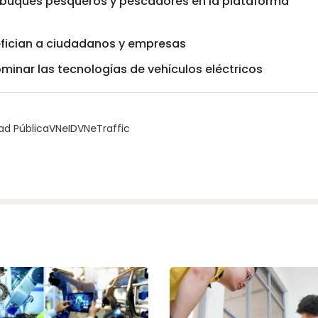
 buques pesqueros y pescadores en la plataforma
efician a ciudadanos y empresas
inar las tecnologías de vehículos eléctricos
ad Pública
VNeID
VNeTraffic