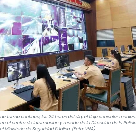
de forma continua, las 24 horas del día, el flujo vehicular median
 en el centro de información y mando de la Dirección de la Policí
l Ministerio de Seguridad Pública. (Foto: VNA)