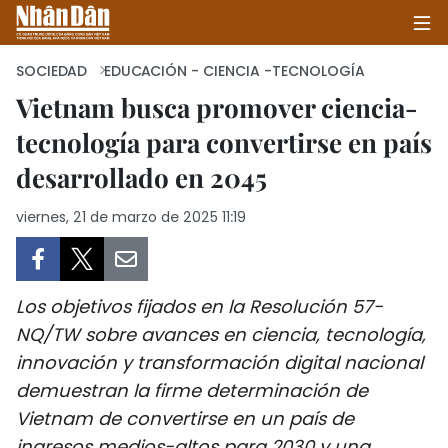
SOCIEDAD
EDUCACIÓN - CIENCIA -TECNOLOGÍA
Vietnam busca promover ciencia-
tecnología para convertirse en país
INICIO
desarrollado en 2045
POLÍTICA
viernes, 21 de marzo de 2025 11:19
ECONOMÍA
SOCIEDAD
Los objetivos fijados en la Resolución 57-
SALUD - MEDIO AMBIENTE
NQ/TW sobre avances en ciencia, tecnología,
innovación y transformación digital nacional
CULTURA - ENTRETENIMIENTO
demuestran la firme determinación de
Vietnam de convertirse en un país de
INTERNACIONAL
ingresos medios-altos para 2030 y una