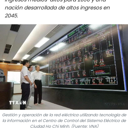
DEPORTES
nación desarrollada de altos ingresos en
2045.
VIAJES
PUENTE DE AMISTAD
HISTORIAS MULTIMEDIA
FOTOGRAFÍA
¿QUIÉNES SOMOS?
TIẾNG VIỆT
ENGLISH
Gestión y operación de la red eléctrica utilizando tecnología de
la información en el Centro de Control del Sistema Eléctrico de
中文
Ciudad Ho Chi Minh. (Fuente: VNA)