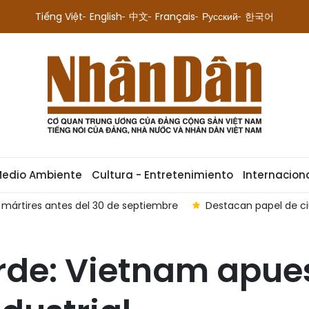
Tiếng Việt
English
中文
Français
Русский
한국어
Medio Ambiente
Cultura - Entretenimiento
Internacion
tigio en defensa fronteriza de Vietnam
Perfilan a Vietnam
rde: Vietnam apues