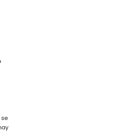
o
 se
hay