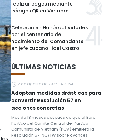
realizar pagos mediante
códigos QR en Vietnam
Celebran en Hanói actividades
por el centenario del
nacimiento del Comandante
en jefe cubano Fidel Castro
ÚLTIMAS NOTICIAS
2 de agosto de 2026, 14:21:54
Adoptan medidas drásticas para
convertir Resolución 57 en
acciones concretas
Más de 18 meses después de que el Buró
Político del Comité Central del Partido
e
Comunista de Vietnam (PCV) emitiera la
Resolución 57-NQ/TW sobre avances
des