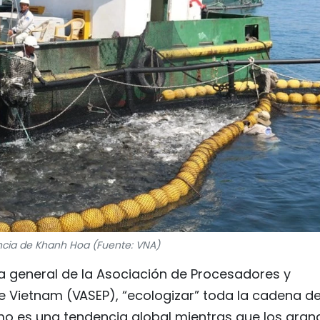
incia de Khanh Hoa (Fuente: VNA)
a general de la Asociación de Procesadores y
e Vietnam (VASEP), “ecologizar” toda la cadena d
o es una tendencia global mientras que los gran