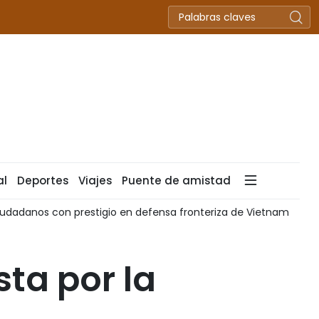
al
Deportes
Viajes
Puente de amistad
 como futuro Silicon Valley del Sudeste Asiático en sector de l
ta por la