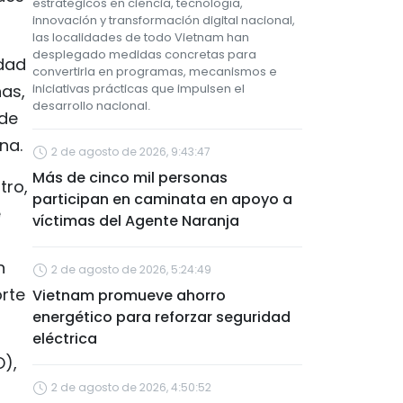
estratégicos en ciencia, tecnología,
innovación y transformación digital nacional,
las localidades de todo Vietnam han
desplegado medidas concretas para
idad
convertirla en programas, mecanismos e
iniciativas prácticas que impulsen el
nas,
desarrollo nacional.
 de
na.
2 de agosto de 2026, 9:43:47
Más de cinco mil personas
tro,
participan en caminata en apoyo a
e
víctimas del Agente Naranja
n
2 de agosto de 2026, 5:24:49
orte
Vietnam promueve ahorro
energético para reforzar seguridad
eléctrica
O),
2 de agosto de 2026, 4:50:52